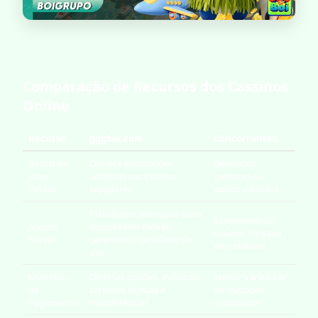
Comparação de Recursos dos Cassinos
Online
Recurso
gggboi.com
Concorrentes
Bônus de
Oferece promoções
Benefícios
Boas-
atrativas para novos
menores ou
Vindas
jogadores
pouco variados
Plataforma otimizada para
Experiência de
Acesso
dispositivos móveis,
usuário limitada
Móvel
garantindo facilidade de
em celulares
uso
Métodos
Diversas opções, incluindo
Menor variedade
de
carteiras digitais e
de métodos
Pagamento
transferências
suportados