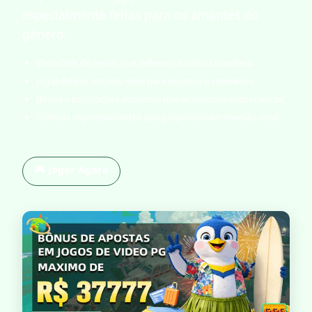
especialmente feitas para os amantes do
gênero.
Variedade de temas que refletem a cultura brasileira.
Jogabilidade simples, ideal para novatos e veteranos.
Bônus e promoções atraentes que aumentam suas chances.
Gráficos impressionantes que proporcionam imersão total.
🎮 Jogar Agora