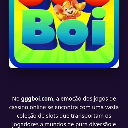
No
gggboi.com
, a emoção dos jogos de
cassino online se encontra com uma vasta
coleção de slots que transportam os
jogadores a mundos de pura diversão e