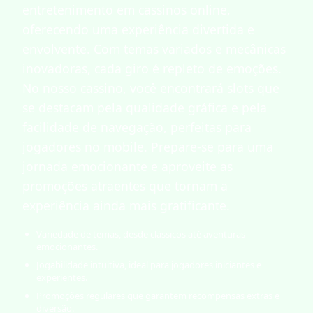
entretenimento em cassinos online,
oferecendo uma experiência divertida e
envolvente. Com temas variados e mecânicas
inovadoras, cada giro é repleto de emoções.
No nosso cassino, você encontrará slots que
se destacam pela qualidade gráfica e pela
facilidade de navegação, perfeitas para
jogadores no mobile. Prepare-se para uma
jornada emocionante e aproveite as
promoções atraentes que tornam a
experiência ainda mais gratificante.
Variedade de temas, desde clássicos até aventuras
emocionantes.
Jogabilidade intuitiva, ideal para jogadores iniciantes e
experientes.
Promoções regulares que garantem recompensas extras e
diversão.