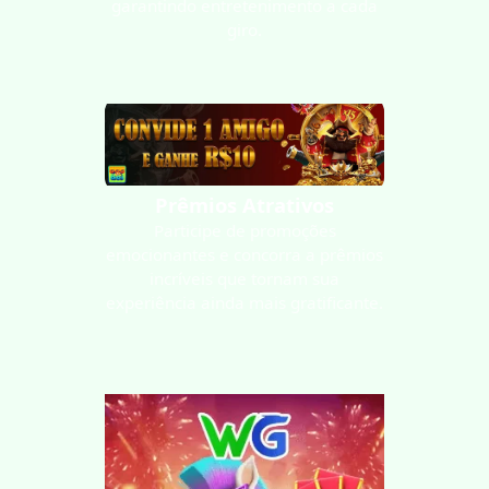
garantindo entretenimento a cada
giro.
Prêmios Atrativos
Participe de promoções
emocionantes e concorra a prêmios
incríveis que tornam sua
experiência ainda mais gratificante.