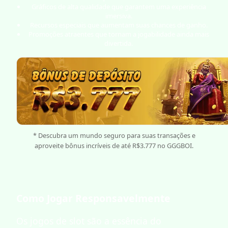
Gráficos de alta qualidade que garantem uma experiência
imersiva.
Recursos especiais que aumentam suas chances de ganho.
Promoções atraentes que tornam a jogabilidade ainda mais
divertida.
* Descubra um mundo seguro para suas transações e
aproveite bônus incríveis de até R$3.777 no GGGBOI.
Como Jogar Responsavelmente
Os jogos de slot são a essência do