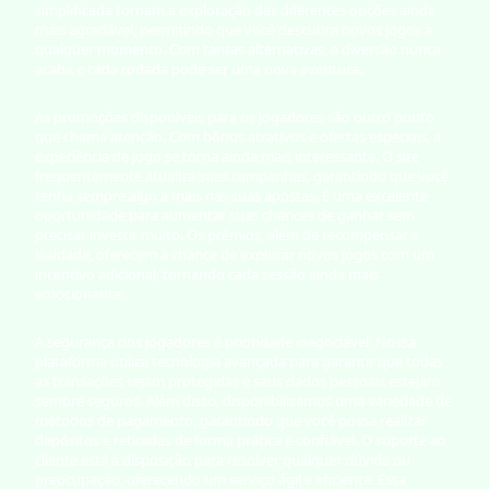
simplificada tornam a exploração das diferentes opções ainda
mais agradável, permitindo que você descubra novos jogos a
qualquer momento. Com tantas alternativas, a diversão nunca
acaba e cada rodada pode ser uma nova aventura.
As promoções disponíveis para os jogadores são outro ponto
que chama atenção. Com bônus atrativos e ofertas especiais, a
experiência de jogo se torna ainda mais interessante. O site
frequentemente atualiza suas campanhas, garantindo que você
tenha sempre algo a mais nas suas apostas. É uma excelente
oportunidade para aumentar suas chances de ganhar sem
precisar investir muito. Os prêmios, além de recompensar a
lealdade, oferecem a chance de explorar novos jogos com um
incentivo adicional, tornando cada sessão ainda mais
emocionante.
A segurança dos jogadores é prioridade inegociável. Nossa
plataforma utiliza tecnologia avançada para garantir que todas
as transações sejam protegidas e seus dados pessoais estejam
sempre seguros. Além disso, disponibilizamos uma variedade de
métodos de pagamento, garantindo que você possa realizar
depósitos e retiradas de forma prática e confiável. O suporte ao
cliente está à disposição para resolver qualquer dúvida ou
preocupação, oferecendo um serviço ágil e eficiente. Essa