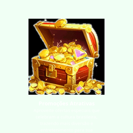
Promoções Atrativas
Aproveite ofertas especiais que
celebram a cultura brasileira,
trazendo mais diversão e
entretenimento para sua