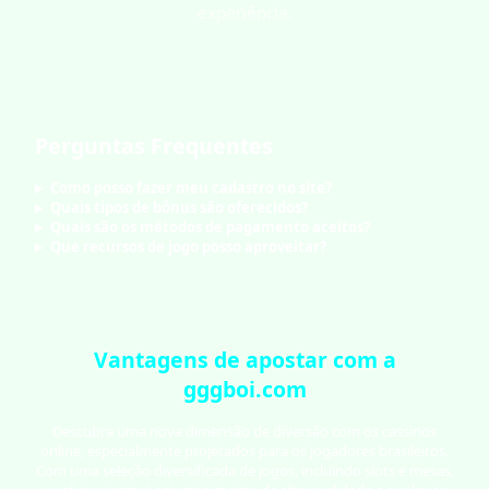
experiência.
Perguntas Frequentes
Como posso fazer meu cadastro no site?
Quais tipos de bônus são oferecidos?
Quais são os métodos de pagamento aceitos?
Que recursos de jogo posso aproveitar?
Vantagens de apostar com a
gggboi.com
Descubra uma nova dimensão de diversão com os cassinos
online, especialmente projetados para os jogadores brasileiros.
Com uma seleção diversificada de jogos, incluindo slots e mesas,