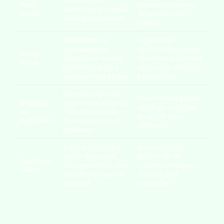
atrativos que
Boas-
menores ou termos
aumentam a diversão
Vindas
de apostas mais
inicial dos jogadores.
rígidos.
A plataforma é
Alguns sites
otimizada para
concorrentes podem
Acesso
dispositivos móveis,
não oferecer interface
Móvel
permitindo jogar a
responsiva, limitando
qualquer hora e lugar.
a experiência.
Diversas opções de
Concorrentes podem
Métodos
pagamento, incluindo
restringir as opções
de
métodos locais de
ou aplicar taxas
Pagamento
fácil acesso para os
adicionais.
brasileiros.
Suporte amigável e
Outros serviços
rápido disponível
podem não ter
Suporte ao
24/7, garantindo uma
suporte contínuo ou
Cliente
experiência segura e
demorar para
confiável.
responder.