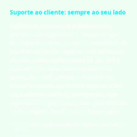
Suporte ao cliente: sempre ao seu lado
Explore um universo de entretenimento
premium com gggboi.com, onde a emoção
dos jogos de cassino se une à comodidade de
plataformas mobile. Apreciar uma variedade
de slots, roleta e poker nunca foi tão fácil e
divertido. Com uma oferta constante de
promoções, você garante a chance de se
divertir enquanto aproveita a segurança de
um ambiente confiável. Navegue por uma
experiência de jogo única, ideal para entreter
e unir amigos e família em qualquer lugar.
Acesso a uma ampla gama de jogos de cassino para todos os
gostos.