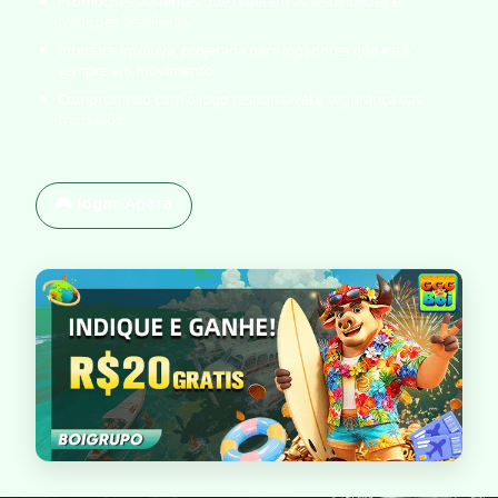
Promoções atraentes que refletem as festividades e
tradições brasileiras.
Interface intuitiva, projetada para jogadores que estão
sempre em movimento.
Compromisso com o jogo responsável e segurança nas
transações.
🎮 Jogar Agora