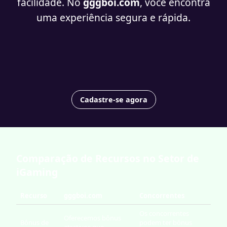
facilidade. No
gggboi.com
, você encontra
uma experiência segura e rápida.
Cadastre-se agora
Comparação de Recursos no Setor de
iGaming
Recurso
gggboi.com
Concorrentes
Os concorrentes
Oferecemos bônus
Bônus de
podem ter bônus