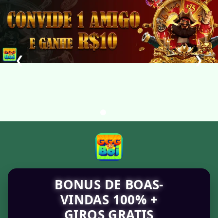
❮
❯
BONUS DE BOAS-
VINDAS 100% +
GIROS GRATIS